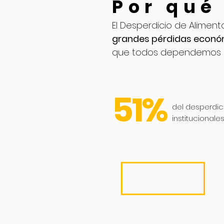
Por qué
El Desperdicio de Alimen
grandes pérdidas econ
que todos dependemos p
51%
del desperdi
institucionale