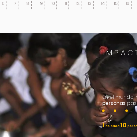
6
7
8
9
10
11
12
13
14
15
16
IMPA
En el mundo,
personas
pas
1
10
de cada
pers