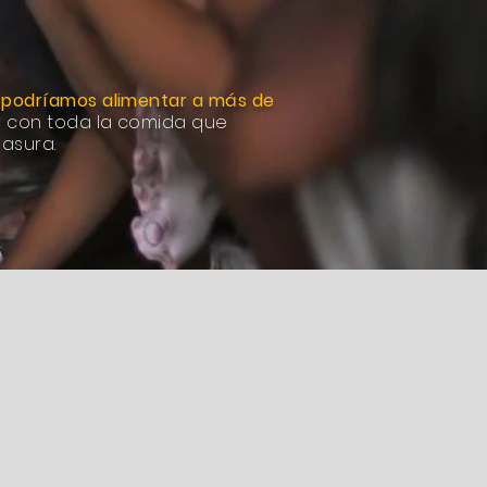
,
podríamos alimentar a más de
s
con toda la comida que
basura.