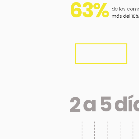
63%
de los come
más del 10%
2 a 5 dí