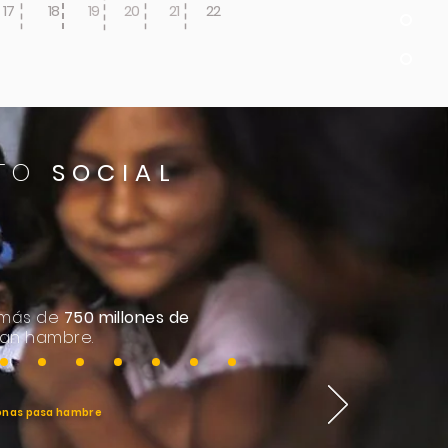
17
18
19
20
21
22
CTO
SOCIAL
 más de
750 millones de
an hambre.
onas pasa hambre