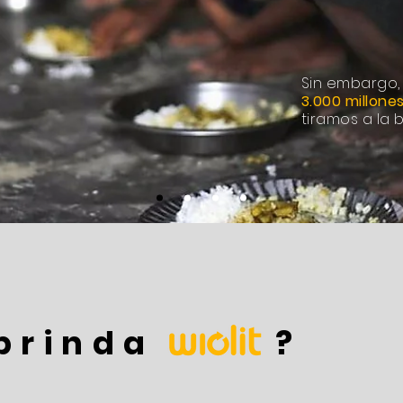
Sin embargo
3.000 millone
tiramos a la 
e brinda
?